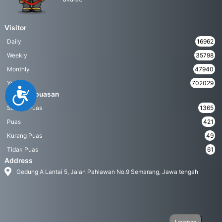
Visitor
Daily
16962
Weekly
35798
Monthly
47940
Yearly
702029
Accessibility
Survei Kepuasan
Sangat Puas
1365
Puas
421
Kurang Puas
49
Tidak Puas
61
Address
Gedung A Lantai 5, Jalan Pahlawan No.9 Semarang, Jawa tengah