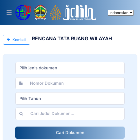
Please
note:
This
website
includes
an
accessibility
RENCANA TATA RUANG WILAYAH
Kembali
system.
Pilih jenis dokumen
Pilih Tahun
Cari Dokumen