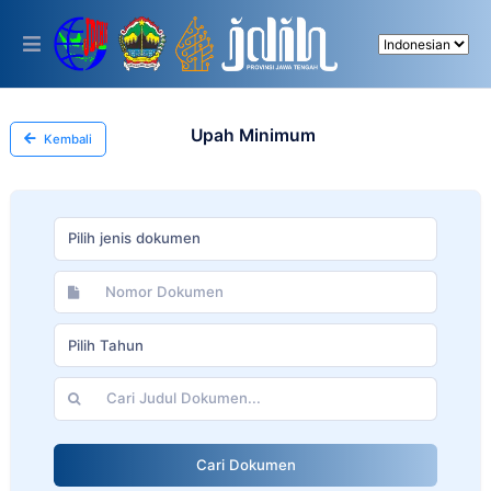
Please
note:
This
website
includes
an
accessibility
Upah Minimum
Kembali
system.
Pilih jenis dokumen
Pilih Tahun
Cari Dokumen