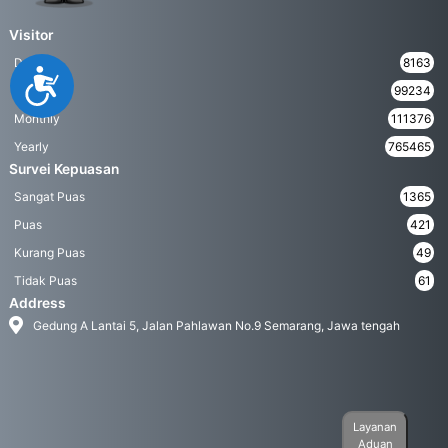
Visitor
Daily
8163
Accessibility
Weekly
99234
Monthly
111376
Yearly
765465
Survei Kepuasan
Sangat Puas
1365
Puas
421
Kurang Puas
49
Tidak Puas
61
Address
Gedung A Lantai 5, Jalan Pahlawan No.9 Semarang, Jawa tengah
Layanan
Aduan