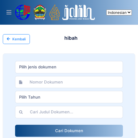
Please
note:
This
website
includes
an
accessibility
hibah
Kembali
system.
Pilih jenis dokumen
Pilih Tahun
Cari Dokumen