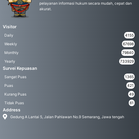
pelayanan informasi hukum secara mudah, cepat dan
akurat.
Visitor
Daily
4155
Weekly
67698
Monthly
79840
Yearly
733929
Survei Kepuasan
Sangat Puas
1365
Puas
421
Kurang Puas
49
Tidak Puas
61
Address
Gedung A Lantai 5, Jalan Pahlawan No.9 Semarang, Jawa tengah