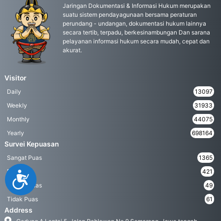
Jaringan Dokumentasi & Informasi Hukum merupakan
suatu sistem pendayagunaan bersama peraturan
perundang - undangan, dokumentasi hukum lainnya
secara tertib, terpadu, berkesinambungan Dan sarana
pelayanan informasi hukum secara mudah, cepat dan
akurat.
Visitor
Daily
13097
Weekly
31933
Monthly
44075
Yearly
698164
Survei Kepuasan
Sangat Puas
1365
Puas
421
Accessibility
Kurang Puas
49
Tidak Puas
61
Address