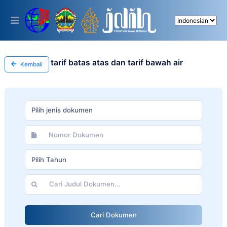
Please
note:
This
website
includes
an
accessibility
tarif batas atas dan tarif bawah air
Kembali
system.
Pilih jenis dokumen
Pilih Tahun
Cari Dokumen