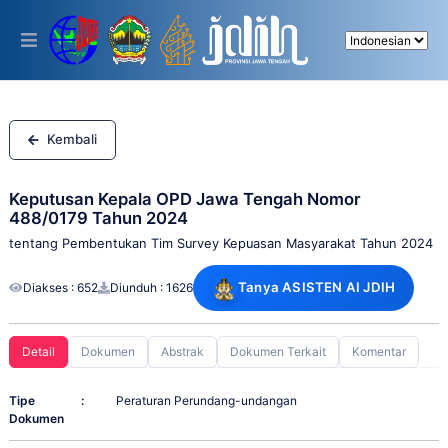
Please
note:
This
website
includes
an
accessibility
system.
Kembali
Keputusan Kepala OPD Jawa Tengah Nomor
488/0179 Tahun 2024
tentang Pembentukan Tim Survey Kepuasan Masyarakat Tahun 2024
Tanya ASISTEN AI JDIH
Diakses : 652
Diunduh : 1626
Detail
Dokumen
Abstrak
Dokumen Terkait
Komentar
Tipe
:
Peraturan Perundang-undangan
Dokumen