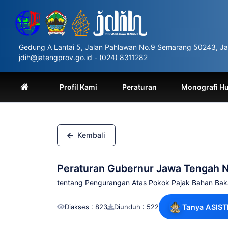
Please
note:
This
website
includes
Gedung A Lantai 5, Jalan Pahlawan No.9 Semarang 50243, Ja
an
jdih@jatengprov.go.id - (024) 8311282
accessibility
system.
Press
Profil Kami
Peraturan
Monografi H
Control-
F11
to
adjust
the
Kembali
website
to
people
Peraturan Gubernur Jawa Tengah 
with
visual
tentang Pengurangan Atas Pokok Pajak Bahan Bak
disabilities
who
Diakses : 823
Diunduh : 522
Tanya ASIST
are
using
a