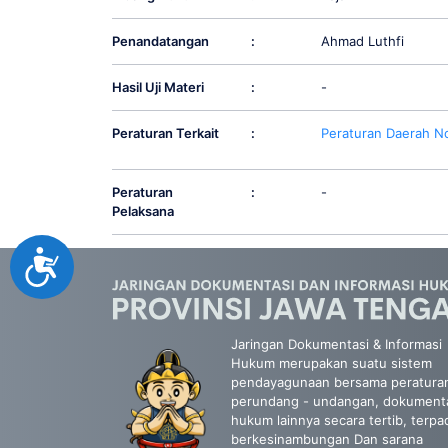
Penandatangan
:
Ahmad Luthfi
Hasil Uji Materi
:
-
Peraturan Terkait
:
Peraturan Daerah No
Peraturan
:
-
Pelaksana
Accessibility
Jaringan Dokumentasi & Informasi
Hukum merupakan suatu sistem
pendayagunaan bersama peratura
perundang - undangan, dokument
hukum lainnya secara tertib, terpa
berkesinambungan Dan sarana