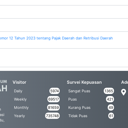
mor 12 Tahun 2023 tentang Pajak Daerah dan Retribusi Daerah
Visitor
Survei Kepuasan
Ad
Daily
5974
Sangat Puas
1365
Weekly
69517
Puas
421
Monthly
81659
Kurang Puas
49
n
asi
Yearly
735748
Tidak Puas
61
du,