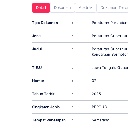
screen
Detail
Dokumen
Abstrak
Dokumen Terka
reader;
Press
Control-
Tipe Dokumen
:
Peraturan Perunda
F10
to
Jenis
:
Peraturan Gubernur
open
an
accessibility
Judul
:
Peraturan Gubernur
menu.
Kendaraan Bermotor
T.E.U
:
Jawa Tengah. Gube
Nomor
:
37
Tahun Terbit
:
2025
Singkatan Jenis
:
PERGUB
Tempat Penetapan
:
Semarang