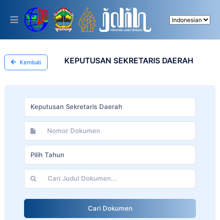
Please
note:
This
website
includes
an
accessibility
KEPUTUSAN SEKRETARIS DAERAH
Kembali
system.
Keputusan Sekretaris Daerah
Pilih Tahun
Cari Dokumen