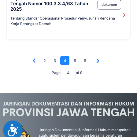
Tengah Nomor 100.3.3.4/63 Tahun
dokumen
2025
Tentang Standar Operasional Prosedur Penyusunan Rencana
Kerja Perangkat Daerah
2
3
4
5
6
Page
of
9
Accessibility
Jaringan Dokumentasi & Informasi Hukum merupakan
suatu sistem pendayagunaan bersama peraturan