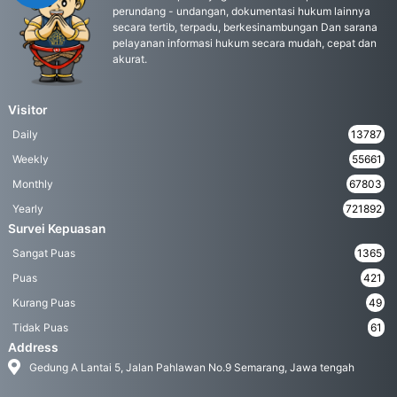
perundang - undangan, dokumentasi hukum lainnya
secara tertib, terpadu, berkesinambungan Dan sarana
pelayanan informasi hukum secara mudah, cepat dan
akurat.
Visitor
Daily
13787
Weekly
55661
Monthly
67803
Yearly
721892
Survei Kepuasan
Sangat Puas
1365
Puas
421
Kurang Puas
49
Tidak Puas
61
Address
Gedung A Lantai 5, Jalan Pahlawan No.9 Semarang, Jawa tengah