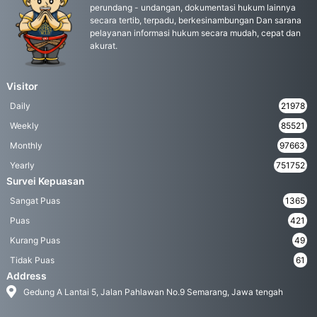
perundang - undangan, dokumentasi hukum lainnya
secara tertib, terpadu, berkesinambungan Dan sarana
pelayanan informasi hukum secara mudah, cepat dan
akurat.
Visitor
Daily
21978
Weekly
85521
Monthly
97663
Yearly
751752
Survei Kepuasan
Sangat Puas
1365
Puas
421
Kurang Puas
49
Tidak Puas
61
Address
Gedung A Lantai 5, Jalan Pahlawan No.9 Semarang, Jawa tengah