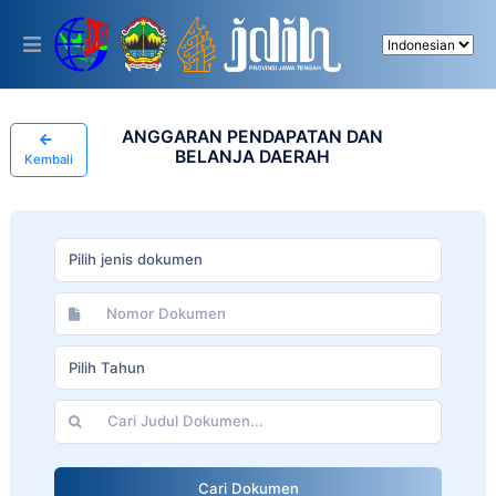
Please
note:
This
website
includes
an
accessibility
ANGGARAN PENDAPATAN DAN
system.
BELANJA DAERAH
Kembali
Pilih jenis dokumen
Pilih Tahun
Cari Dokumen