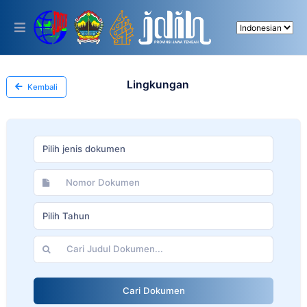
Please
note:
This
website
includes
an
accessibility
Lingkungan
Kembali
system.
Pilih jenis dokumen
Pilih Tahun
Cari Dokumen