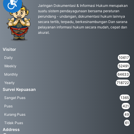
Accessibility
Jaringan Dokumentasi & Informasi Hukum merupakan
suatu sistem pendayagunaan bersama peraturan
perundang - undangan, dokumentasi hukum lainnya
secara tertib, terpadu, berkesinambungan Dan sarana
pelayanan informasi hukum secara mudah, cepat dan
akurat.
Visitor
Daily
10617
Weekly
52491
Monthly
64633
Yearly
718722
Survei Kepuasan
Sangat Puas
1365
Puas
421
Kurang Puas
49
Tidak Puas
61
Address