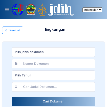
Please
note:
This
website
includes
an
accessibility
lingkungan
Kembali
system.
Pilih jenis dokumen
Pilih Tahun
Cari Dokumen