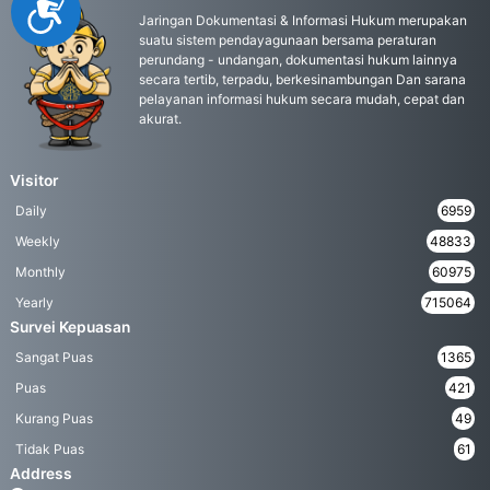
Accessibility
Jaringan Dokumentasi & Informasi Hukum merupakan
suatu sistem pendayagunaan bersama peraturan
perundang - undangan, dokumentasi hukum lainnya
secara tertib, terpadu, berkesinambungan Dan sarana
pelayanan informasi hukum secara mudah, cepat dan
akurat.
Visitor
Daily
6959
Weekly
48833
Monthly
60975
Yearly
715064
Survei Kepuasan
Sangat Puas
1365
Puas
421
Kurang Puas
49
Tidak Puas
61
Address