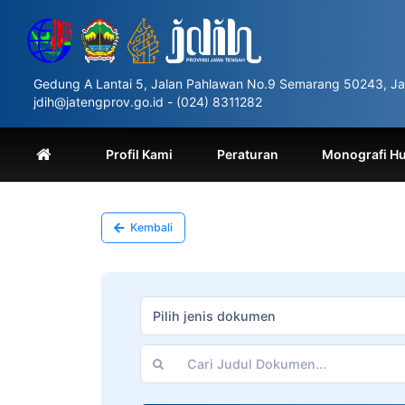
Please
note:
This
website
includes
Gedung A Lantai 5, Jalan Pahlawan No.9 Semarang 50243, Ja
an
jdih@jatengprov.go.id - (024) 8311282
accessibility
system.
Press
Profil Kami
Peraturan
Monografi H
Control-
F11
to
adjust
Kembali
the
website
to
people
with
Pilih jenis dokumen
visual
disabilities
who
are
using
a