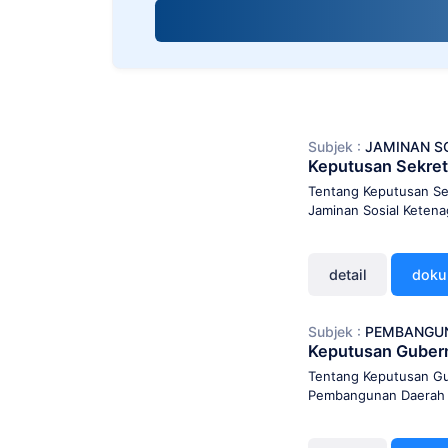
screen
reader;
Press
Control-
F10
to
open
Subjek :
JAMINAN S
an
Keputusan Sekret
accessibility
menu.
Tentang Keputusan Se
Jaminan Sosial Ketena
detail
dok
Subjek :
PEMBANGU
Keputusan Guber
Tentang Keputusan Gu
Pembangunan Daerah 