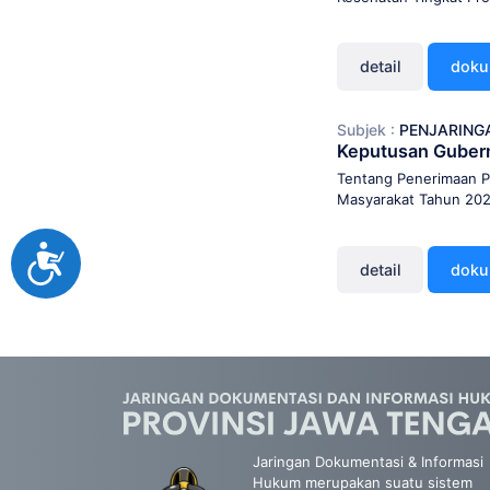
detail
dok
Subjek :
PENJARING
Keputusan Guber
Tentang Penerimaan Pe
Masyarakat Tahun 20
Accessibility
detail
dok
Jaringan Dokumentasi & Informasi
Hukum merupakan suatu sistem