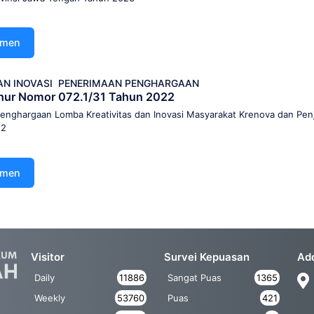
umen
AN INOVASI
PENERIMAAN PENGHARGAAN
nur Nomor 072.1/31 Tahun 2022
nghargaan Lomba Kreativitas dan Inovasi Masyarakat Krenova dan Penj
22
umen
Visitor
Survei Kepuasan
Ad
Daily
11886
Sangat Puas
1365
Weekly
53760
Puas
421