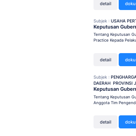
detail
dok
Subjek :
USAHA PE
Keputusan Guber
Tentang Keputusan Gu
Practice Kepada Pelak
detail
dok
Subjek :
PENGHARG
DAERAH
PROVINSI 
Keputusan Gubern
Tentang Keputusan Gu
Anggota Tim Pengendal
detail
dok