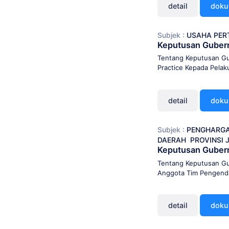
detail
dok
Subjek :
USAHA PE
Keputusan Guber
Tentang Keputusan Gu
Practice Kepada Pelak
detail
dok
Subjek :
PENGHARG
DAERAH
PROVINSI 
Keputusan Gubern
Tentang Keputusan Gu
Anggota Tim Pengendal
detail
dok