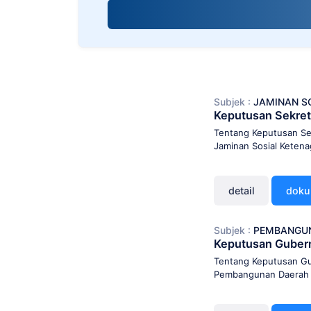
screen
reader;
Press
Control-
F10
to
open
Subjek :
JAMINAN S
an
Keputusan Sekret
accessibility
menu.
Tentang Keputusan Se
Jaminan Sosial Ketena
detail
dok
Subjek :
PEMBANGU
Keputusan Guber
Tentang Keputusan Gu
Pembangunan Daerah 