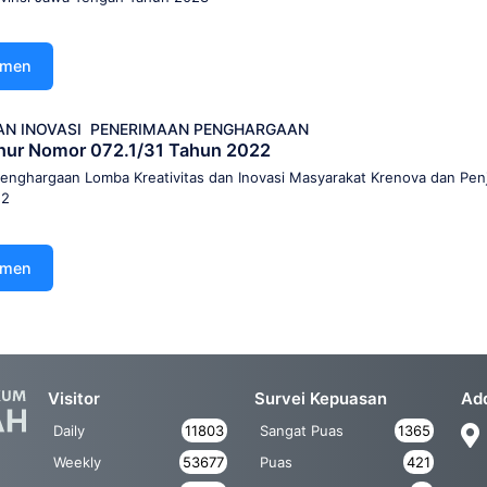
umen
AN INOVASI
PENERIMAAN PENGHARGAAN
nur Nomor 072.1/31 Tahun 2022
nghargaan Lomba Kreativitas dan Inovasi Masyarakat Krenova dan Penj
22
umen
Visitor
Survei Kepuasan
Ad
Daily
11803
Sangat Puas
1365
Weekly
53677
Puas
421