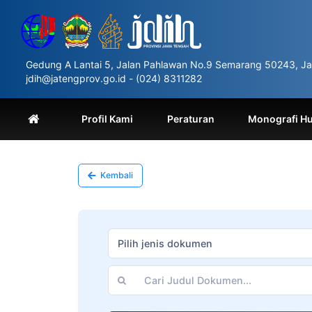
Please
note:
This
website
includes
Gedung A Lantai 5, Jalan Pahlawan No.9 Semarang 50243, Ja
an
jdih@jatengprov.go.id - (024) 8311282
accessibility
system.
Press
Profil Kami
Peraturan
Monografi H
Control-
F11
to
adjust
Kembali
the
website
to
people
with
Pilih jenis dokumen
visual
disabilities
who
are
using
a