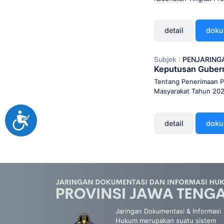
detail
dok
Subjek :
PENJARING
Keputusan Guber
Tentang Penerimaan Pe
Masyarakat Tahun 20
Accessibility
detail
dok
Jaringan Dokumentasi & Informasi
Hukum merupakan suatu sistem