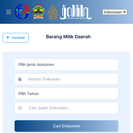
Please
note:
This
website
includes
an
accessibility
Barang Milik Daerah
Kembali
system.
Pilih jenis dokumen
Pilih Tahun
Cari Dokumen