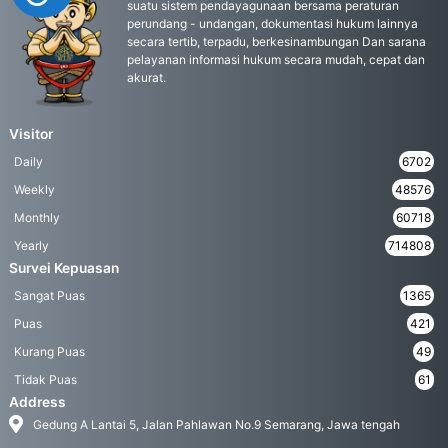
suatu sistem pendayagunaan bersama peraturan
perundang - undangan, dokumentasi hukum lainnya
secara tertib, terpadu, berkesinambungan Dan sarana
pelayanan informasi hukum secara mudah, cepat dan
akurat.
Visitor
Daily
6702
Weekly
48576
Monthly
60718
Yearly
714808
Survei Kepuasan
Sangat Puas
1365
Puas
421
Kurang Puas
49
Tidak Puas
61
Address
Gedung A Lantai 5, Jalan Pahlawan No.9 Semarang, Jawa tengah