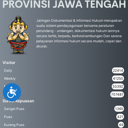
Jaringan Dokumentasi & Informasi Hukum merupakan
suatu sistem pendayagunaan bersama peraturan
perundang - undangan, dokumentasi hukum lainnya
secara tertib, terpadu, berkesinambungan Dan sarana
pelayanan informasi hukum secara mudah, cepat dan
akurat.
Visitor
Daily
22414
Weekly
41250
Monthly
53392
Accessibility
Yearly
707481
Survei Kepuasan
Sangat Puas
1365
Puas
421
Kurang Puas
49