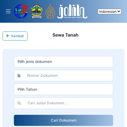
Please
note:
This
website
includes
an
accessibility
Sewa Tanah
Kembali
system.
Pilih jenis dokumen
Pilih Tahun
Cari Dokumen